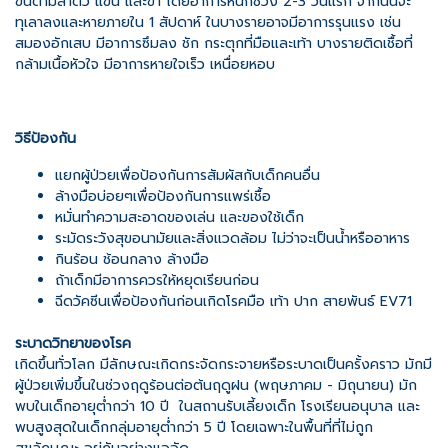
ขึ้นตามลำตัว แขน และขา โดยอาการหนักช่วง 2-3 วันแรก จากนั้นจะ
ทุเลาลงและหายภายใน 1 สัปดาห์ ในบางรายอาจมีอาการรุนแรง เช่น
สมองอักเสบ มีอาการซึมลง ชัก กระตุกที่มือและเท้า บางรายติดเชื้อที่
กล้ามเนื้อหัวใจ มีอาการหายใจเร็ว เหนื่อยหอบ
วิธีป้องกัน
แยกผู้ป่วยเพื่อป้องกันการสัมผัสกับเด็กคนอื่น
ล้างมือบ่อยๆเพื่อป้องกันการแพร่เชื้อ
หมั่นทำความสะอาดของเล่น และของใช้เด็ก
ระมัดระวังสุขอนามัยและสิ่งแวดล้อม ไม่ว่าจะเป็นน้ำหรืออาหาร
กินร้อน ช้อนกลาง ล้างมือ
ถ้าเด็กมีอาการควรให้หยุดเรียนก่อน
ฉีดวัคซีนเพื่อป้องกันก่อนเกิดโรคมือ เท้า ปาก สายพันธ์ EV71
ระบาดวิทยาของโรค
เกิดขึ้นทั่วโลก มีลักษณะเกิดกระจัดกระจายหรือระบาดเป็นครั้งคราว มักมี
ผู้ป่วยเพิ่มขึ้นในช่วงฤดูร้อนต่อต้นฤดูฝน (พฤษภาคม - มิถุนายน) มัก
พบในเด็กอายุต่ำกว่า 10 ปี ในสถานรับเลี้ยงเด็ก โรงเรียนอนุบาล และ
พบสูงสุดในเด็กกลุ่มอายุต่ำกว่า 5 ปี โดยเฉพาะในพื้นที่ที่ไม่ถูก