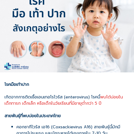
โรคมือเท้าปาก
เกิดจากการติดเชื้อเอนเทอโรไวรัส (enterovirus) โรคนี้
พบได้บ่อยใน
เด็กทารก เด็กเล็ก หรือเด็กในวัยเรียนที่มีอายุต่ำกว่า 5 ปี
สายพันธุ์ที่พบบ่อยในประเทศไทย
คอกซากีไวรัส เอ16 (Coxsackievirus A16) สายพันธุ์นี้มักมี
อาการไม่รุนแรง และมักจะหายได้เองภายใน 7-10 วัน