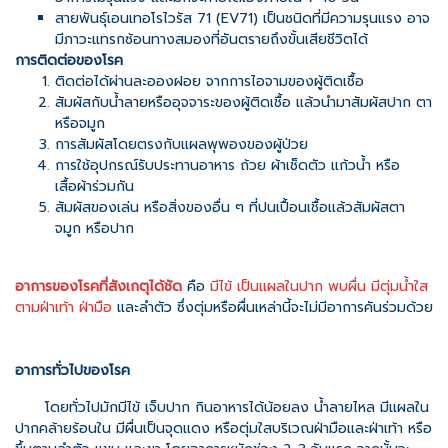
สายพันธุ์เอนเทอโรไวรัส 71 (EV71) เป็นชนิดที่มีความรุนแรง อาจ
มีภาวะแทรกซ้อนทางสมองที่อันตรายถึงขั้นเสียชีวิตได้
การติดต่อของโรค
ติดต่อได้ผ่านละอองฝอย จากการไอจามของผู้ติดเชื้อ
สัมผัสกับน้ำลายหรืออุจจาระของผู้ติดเชื้อ แล้วนำมาสัมผัสปาก ตา
หรือจมูก
การสัมผัสโดยตรงกับแผลพุพองของผู้ป่วย
การใช้อุปกรณ์รับประทานอาหาร ถ้วย ผ้าเช็ดตัว แก้วน้ำ หรือ
เสื้อผ้าร่วมกัน
สัมผัสของเล่น หรือสิ่งของอื่น ๆ ที่ปนเปื้อนเชื้อแล้วสัมผัสตา
จมูก หรือปาก
อาการของโรคที่สังเกตุได้ชัด
คือ
มีไข้ เป็นแผลในปาก พบผื่น มีตุ่มน้ำใส
ตามฝ่าเท้า ฝ่ามือ
และลำตัว ซึ่งตุ่มหรือผื่นเหล่านี้จะไม่มีอาการคันร่วมด้วย
อาการทั่วไปของโรค
โดยทั่วไปมักมีไข้ เจ็บปาก กินอาหารได้น้อยลง น้ำลายไหล มีแผลใน
ปากคล้ายร้อนใน มีผื่นเป็นจุดแดง หรือตุ่มใสบริเวณฝ่ามือและฝ่าเท้า หรือ